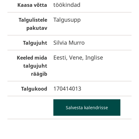
töökindad
Kaasa võtta
Talgusupp
Talgulistele
pakutav
Silvia Murro
Talgujuht
Eesti, Vene, Inglise
Keeled mida
talgujuht
räägib
170414013
Talgukood
Salvesta kalendrisse