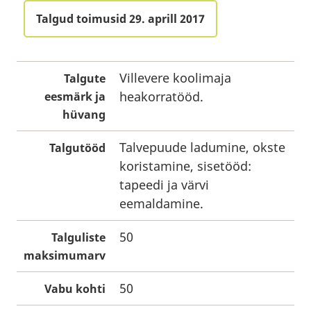
Talgud toimusid 29. aprill 2017
Villevere koolimaja
Talgute
heakorratööd.
eesmärk ja
hüvang
Talvepuude ladumine, okste
Talgutööd
koristamine, sisetööd:
tapeedi ja värvi
eemaldamine.
50
Talguliste
maksimumarv
50
Vabu kohti