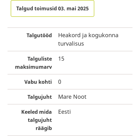
Talgud toimusid 03. mai 2025
Heakord ja kogukonna
Talgutööd
turvalisus
15
Talguliste
maksimumarv
0
Vabu kohti
Mare Noot
Talgujuht
Eesti
Keeled mida
talgujuht
räägib