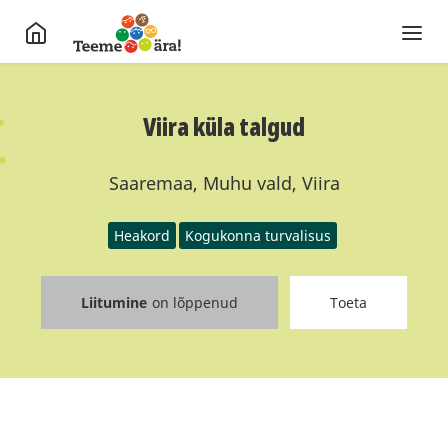
Viira küla talgud
Saaremaa, Muhu vald, Viira
Heakord
Kogukonna turvalisus
Liitumine
on lõppenud
Toeta