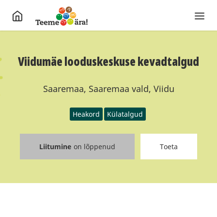
Viidumäe looduskeskuse kevadtalgud
Saaremaa, Saaremaa vald, Viidu
Heakord
Külatalgud
Liitumine
on lõppenud
Toeta