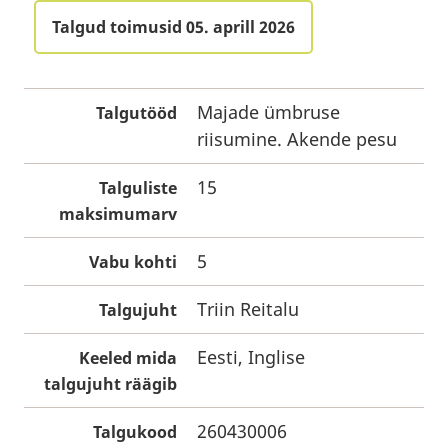
Talgud toimusid 05. aprill 2026
Majade ümbruse
Talgutööd
riisumine. Akende pesu
15
Talguliste
maksimumarv
5
Vabu kohti
Triin Reitalu
Talgujuht
Eesti, Inglise
Keeled mida
talgujuht räägib
260430006
Talgukood