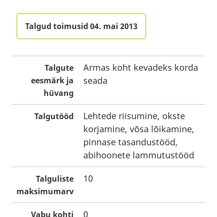
Talgud toimusid 04. mai 2013
Armas koht kevadeks korda
Talgute
seada
eesmärk ja
hüvang
Lehtede riisumine, okste
Talgutööd
korjamine, võsa lõikamine,
pinnase tasandustööd,
abihoonete lammutustööd
10
Talguliste
maksimumarv
0
Vabu kohti