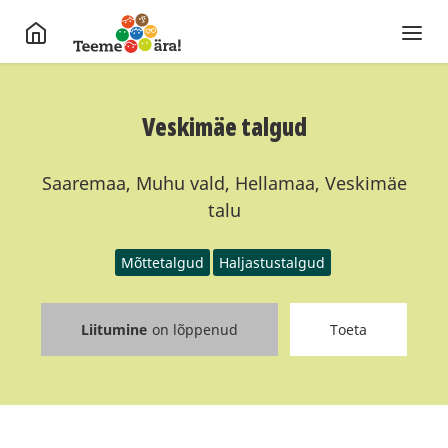
Veskimäe talgud
Saaremaa, Muhu vald, Hellamaa, Veskimäe
talu
Mõttetalgud
Haljastustalgud
Liitumine
on lõppenud
Toeta