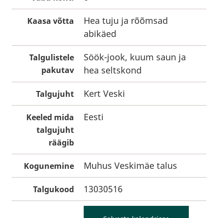
Hea tuju ja rõõmsad
Kaasa võtta
abikäed
Söök-jook, kuum saun ja
Talgulistele
hea seltskond
pakutav
Kert Veski
Talgujuht
Eesti
Keeled mida
talgujuht
räägib
Muhus Veskimäe talus
Kogunemine
13030516
Talgukood