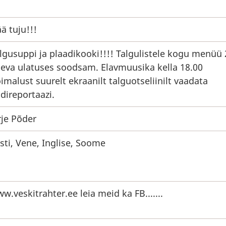
ä tuju!!!
lgusuppi ja plaadikooki!!!! Talgulistele kogu menüü
eva ulatuses soodsam. Elavmuusika kella 18.00
imalust suurelt ekraanilt talguotseliinilt vaadata
ldireportaazi.
rje Põder
sti, Vene, Inglise, Soome
w.veskitrahter.ee
leia meid ka FB.......