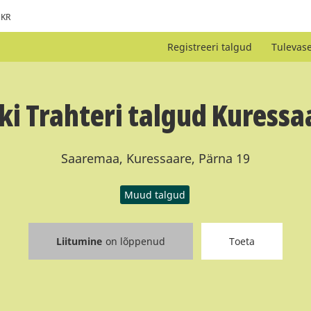
KR
Registreeri talgud
Tulevas
ki Trahteri talgud Kuressa
Saaremaa, Kuressaare, Pärna 19
Muud talgud
Liitumine
on lõppenud
Toeta