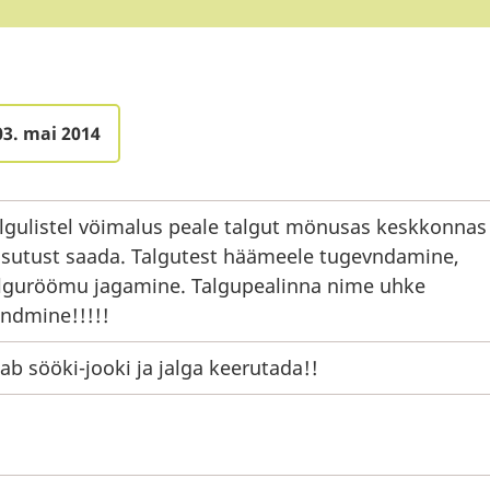
03. mai 2014
lgulistel vöimalus peale talgut mönusas keskkonnas
sutust saada. Talgutest häämeele tugevndamine,
lguröömu jagamine. Talgupealinna nime uhke
ndmine!!!!!
ab sööki-jooki ja jalga keerutada!!