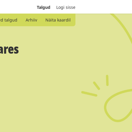
Talgud
Logi sisse
ed talgud
Arhiiv
Näita kaardil
ares