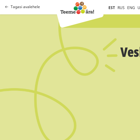
Tagasi avalehele
EST
RUS
ENG
U
Ves