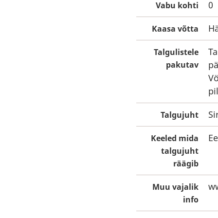
0
Vabu kohti
Hä
Kaasa võtta
Ta
Talgulistele
pä
pakutav
Vö
pi
Si
Talgujuht
Ee
Keeled mida
talgujuht
räägib
ww
Muu vajalik
info