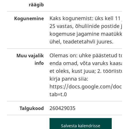
räägib
Kaks kogunemist: üks kell 11 ja 
Kogunemine
25 vastas, õhuliinide postide j
kogemuse jagamine maatükk 1 ai
ühel, teadetetahvli juures.
Olemas on: uhke päästetud toit j
Muu vajalik
enda omad, võta varuks kaasa; 3
info
et oleks, kust juua; 2. tööriistu
kirja panna siia:
https://docs.google.com/doc
tab=t.0
260429035
Talgukood
Salvesta kalendrisse