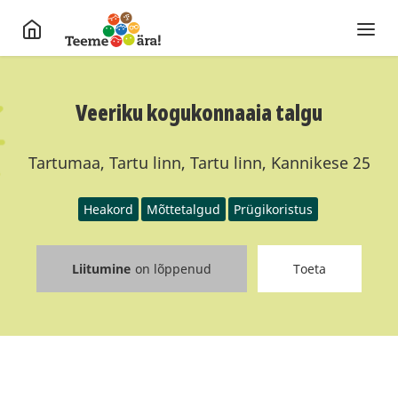
Veeriku kogukonnaaia talgu
Tartumaa, Tartu linn, Tartu linn, Kannikese 25
Heakord
Mõttetalgud
Prügikoristus
Liitumine
on lõppenud
Toeta