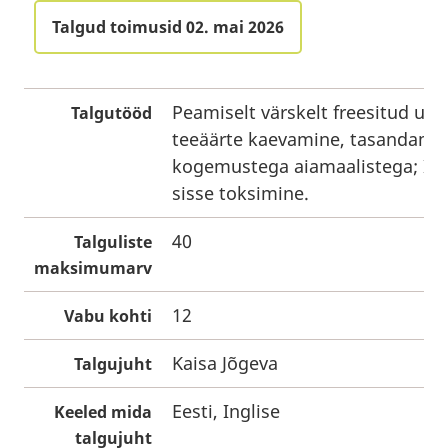
Talgud toimusid 02. mai 2026
Peamiselt värskelt freesitud uu
Talgutööd
teeäärte kaevamine, tasandamin
kogemustega aiamaalistega; Idea
sisse toksimine.
40
Talguliste
maksimumarv
12
Vabu kohti
Kaisa Jõgeva
Talgujuht
Eesti, Inglise
Keeled mida
talgujuht