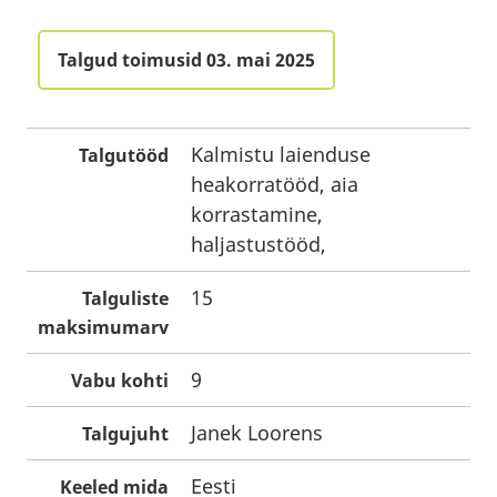
Talgud toimusid 03. mai 2025
Kalmistu laienduse
Talgutööd
heakorratööd, aia
korrastamine,
haljastustööd,
15
Talguliste
maksimumarv
9
Vabu kohti
Janek Loorens
Talgujuht
Eesti
Keeled mida