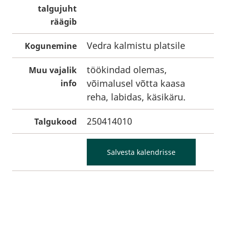
talgujuht
räägib
Vedra kalmistu platsile
Kogunemine
töökindad olemas,
Muu vajalik
võimalusel võtta kaasa
info
reha, labidas, käsikäru.
250414010
Talgukood
Salvesta kalendrisse