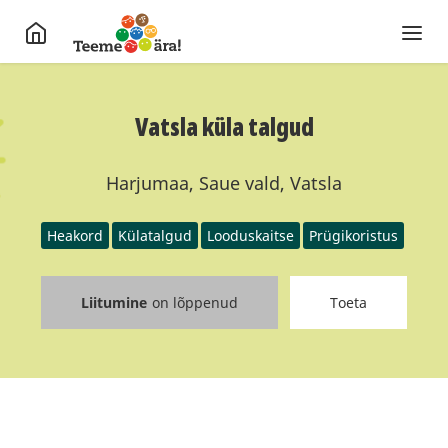
Vatsla küla talgud
Harjumaa, Saue vald, Vatsla
Heakord
Külatalgud
Looduskaitse
Prügikoristus
Liitumine
on lõppenud
Toeta