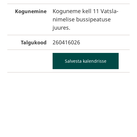
Koguneme kell 11 Vatsla-
Kogunemine
nimelise bussipeatuse
juures.
260416026
Talgukood
Salvesta kalendrisse