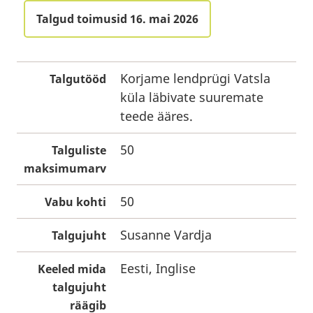
Talgud toimusid 16. mai 2026
Korjame lendprügi Vatsla
Talgutööd
küla läbivate suuremate
teede ääres.
50
Talguliste
maksimumarv
50
Vabu kohti
Susanne Vardja
Talgujuht
Eesti, Inglise
Keeled mida
talgujuht
räägib