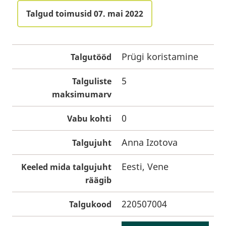
Talgud toimusid 07. mai 2022
Prügi koristamine
Talgutööd
5
Talguliste
maksimumarv
0
Vabu kohti
Anna Izotova
Talgujuht
Eesti, Vene
Keeled mida talgujuht
räägib
220507004
Talgukood