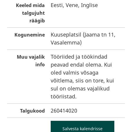
Eesti, Vene, Inglise
Keeled mida
talgujuht
räägib
Kuuseplatsil (Jaama tn 11,
Kogunemine
Vasalemma)
Tööriided ja töökindad
Muu vajalik
peavad endal olema. Kui
info
oled valmis võsaga
võitlema, siis on tore, kui
sul on olemas vajalikud
tööriistad.
260414020
Talgukood
Salvesta kalendrisse