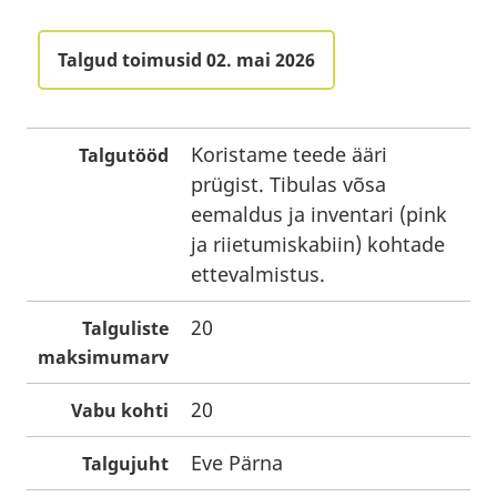
Talgud toimusid 02. mai 2026
Koristame teede ääri
Talgutööd
prügist. Tibulas võsa
eemaldus ja inventari (pink
ja riietumiskabiin) kohtade
ettevalmistus.
20
Talguliste
maksimumarv
20
Vabu kohti
Eve Pärna
Talgujuht