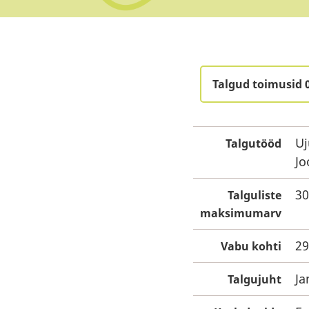
Talgud toimusid 
Uj
Talgutööd
Jo
30
Talguliste
maksimumarv
29
Vabu kohti
Ja
Talgujuht