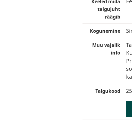
Ee
Keeled mida
talgujuht
räägib
Si
Kogunemine
Ta
Muu vajalik
Ku
info
Pr
so
ka
25
Talgukood