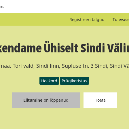
KR
Registreeri talgud
Tulevas
endame Ühiselt Sindi Väli
aa, Tori vald, Sindi linn, Supluse tn. 3 Sindi, Sindi Vä
Heakord
Prügikoristus
Liitumine
on lõppenud
Toeta