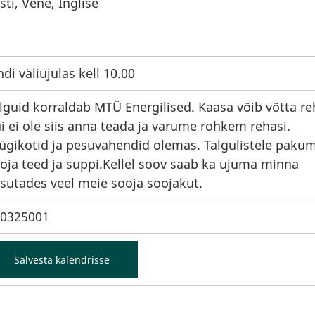
sti, Vene, Inglise
ndi väliujulas kell 10.00
lguid korraldab MTÜ Energilised. Kaasa võib võtta re
i ei ole siis anna teada ja varume rohkem rehasi.
ügikotid ja pesuvahendid olemas. Talgulistele paku
oja teed ja suppi.Kellel soov saab ka ujuma minna
sutades veel meie sooja soojakut.
0325001
Salvesta kalendrisse