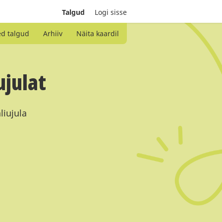
Talgud
Logi sisse
ed talgud
Arhiiv
Näita kaardil
ujulat
liujula