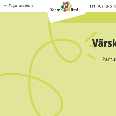
Tagasi avalehele
EST
RUS
ENG
U
Värsk
Pärnum