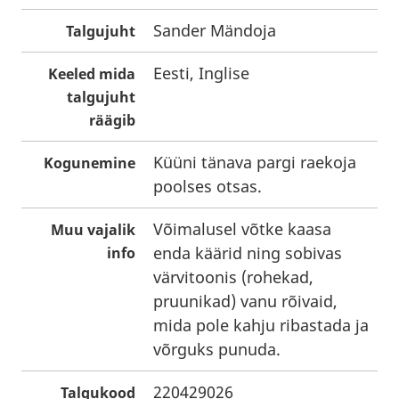
Sander Mändoja
Talgujuht
Eesti, Inglise
Keeled mida
talgujuht
räägib
Küüni tänava pargi raekoja
Kogunemine
poolses otsas.
Võimalusel võtke kaasa
Muu vajalik
enda käärid ning sobivas
info
värvitoonis (rohekad,
pruunikad) vanu rõivaid,
mida pole kahju ribastada ja
võrguks punuda.
220429026
Talgukood