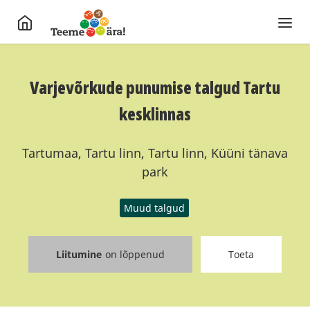
Varjevõrkude punumise talgud Tartu
kesklinnas
Tartumaa, Tartu linn, Tartu linn, Küüni tänava
park
Muud talgud
Liitumine
on lõppenud
Toeta