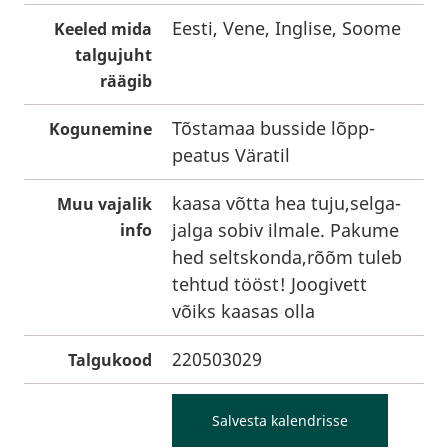
Eesti, Vene, Inglise, Soome
Keeled mida
talgujuht
räägib
Tõstamaa busside lõpp-
Kogunemine
peatus Väratil
kaasa võtta hea tuju,selga-
Muu vajalik
jalga sobiv ilmale. Pakume
info
hed seltskonda,rõõm tuleb
tehtud tööst! Joogivett
võiks kaasas olla
220503029
Talgukood
Salvesta kalendrisse