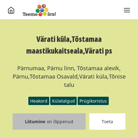
Värati küla,Tõstamaa
maastikukaitseala,Värati ps
Pärnumaa, Pärnu linn, Tõstamaa alevik,
Pärnu,Tõstamaa Osavald,Värati küla,Tõnise
talu
Heakord
Külatalgud
Prügikoristus
Liitumine
on lõppenud
Toeta