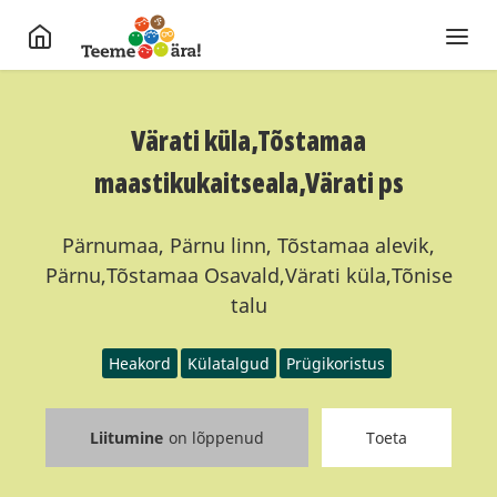
Värati küla,Tõstamaa
maastikukaitseala,Värati ps
Pärnumaa, Pärnu linn, Tõstamaa alevik,
Pärnu,Tõstamaa Osavald,Värati küla,Tõnise
talu
Heakord
Külatalgud
Prügikoristus
Liitumine
on lõppenud
Toeta