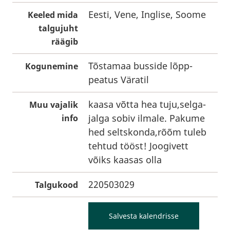
Eesti, Vene, Inglise, Soome
Keeled mida
talgujuht
räägib
Tõstamaa busside lõpp-
Kogunemine
peatus Väratil
kaasa võtta hea tuju,selga-
Muu vajalik
jalga sobiv ilmale. Pakume
info
hed seltskonda,rõõm tuleb
tehtud tööst! Joogivett
võiks kaasas olla
220503029
Talgukood
Salvesta kalendrisse