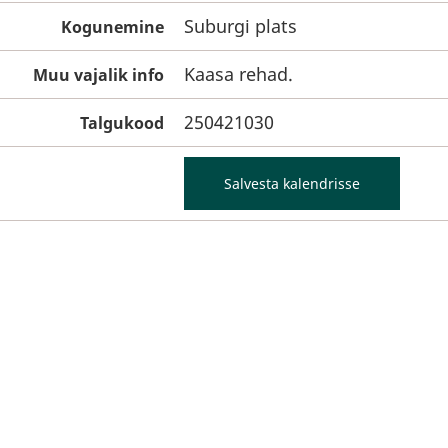
Suburgi plats
Kogunemine
Kaasa rehad.
Muu vajalik info
250421030
Talgukood
Salvesta kalendrisse