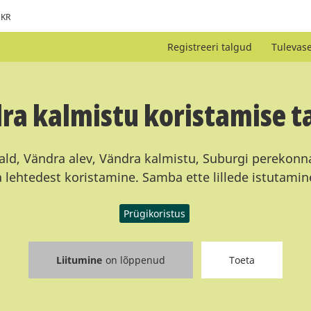
KR
Registreeri talgud
Tulevas
ra kalmistu koristamise t
d, Vändra alev, Vändra kalmistu, Suburgi perekonna
a lehtedest koristamine. Samba ette lillede istutamin
Prügikoristus
Liitumine
on lõppenud
Toeta