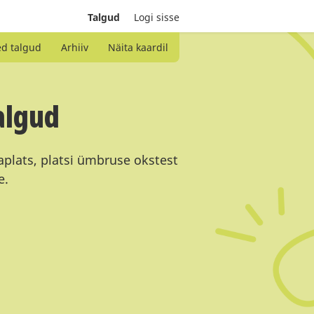
Talgud
Logi sisse
ed talgud
Arhiiv
Näita kaardil
algud
plats, platsi ümbruse okstest
e.