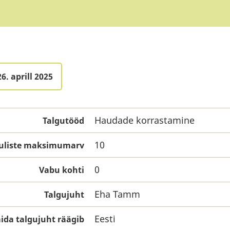
6. aprill 2025
Haudade korrastamine
Talgutööd
10
guliste maksimumarv
0
Vabu kohti
Eha Tamm
Talgujuht
Eesti
ida talgujuht räägib