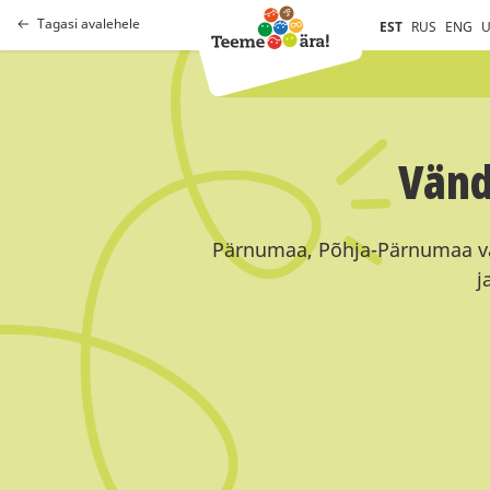
Tagasi avalehele
EST
RUS
ENG
U
Vänd
Pärnumaa, Põhja-Pärnumaa val
j