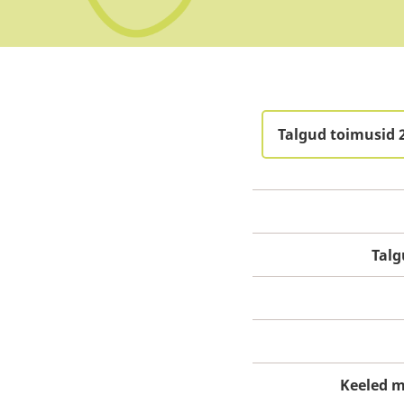
Talgud toimusid 2
Tal
Keeled m