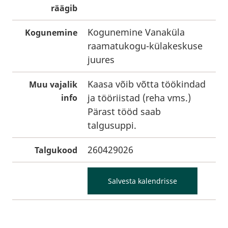
räägib
Kogunemine Vanaküla
Kogunemine
raamatukogu-külakeskuse
juures
Kaasa võib võtta töökindad
Muu vajalik
ja tööriistad (reha vms.)
info
Pärast tööd saab
talgusuppi.
260429026
Talgukood
Salvesta kalendrisse