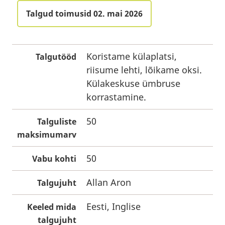
Talgud toimusid 02. mai 2026
Koristame külaplatsi,
Talgutööd
riisume lehti, lõikame oksi.
Külakeskuse ümbruse
korrastamine.
50
Talguliste
maksimumarv
50
Vabu kohti
Allan Aron
Talgujuht
Eesti, Inglise
Keeled mida
talgujuht