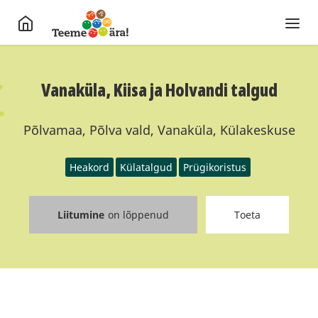
Vanaküla, Kiisa ja Holvandi talgud
Põlvamaa, Põlva vald, Vanaküla, Külakeskuse
Heakord
Külatalgud
Prügikoristus
Liitumine
on lõppenud
Toeta