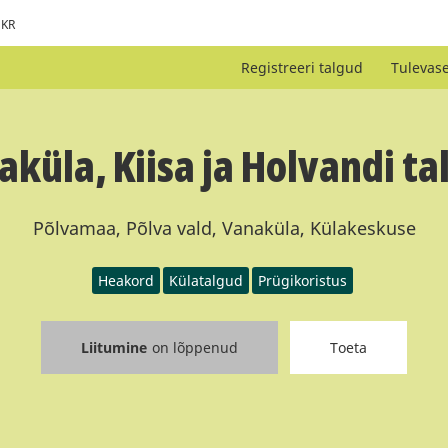
KR
Registreeri talgud
Tulevas
aküla, Kiisa ja Holvandi ta
Põlvamaa, Põlva vald, Vanaküla, Külakeskuse
Heakord
Külatalgud
Prügikoristus
Liitumine
on lõppenud
Toeta