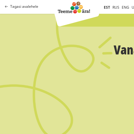
Tagasi avalehele
EST
RUS
ENG
U
Van