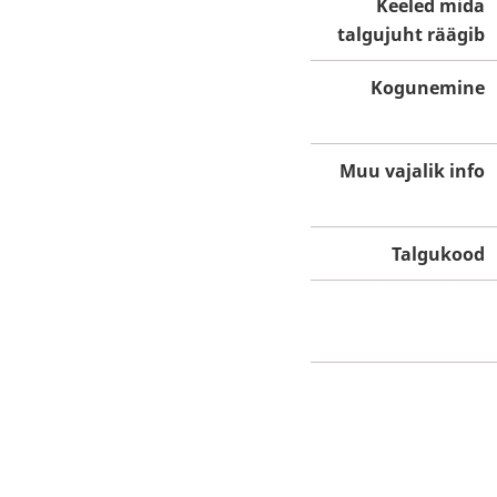
Keeled mida
talgujuht räägib
Kogunemine
Muu vajalik info
Talgukood