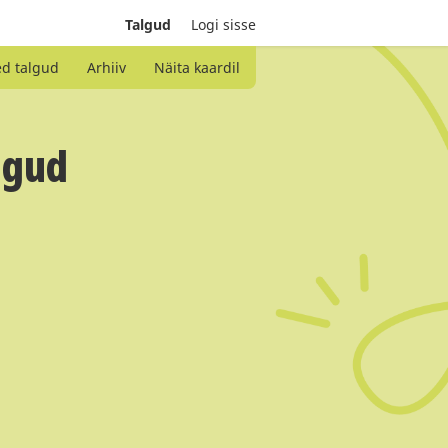
Talgud
Logi sisse
ed talgud
Arhiiv
Näita kaardil
lgud