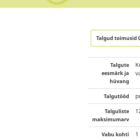
Talgud toimusid 
K
Talgute
v
eesmärk ja
hüvang
p
Talgutööd
1
Talguliste
maksimumarv
1
Vabu kohti