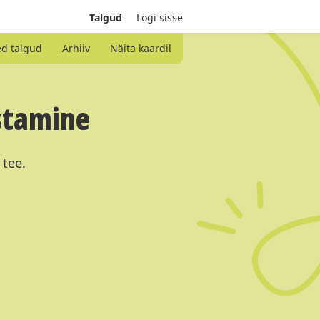
Talgud
Logi sisse
ed talgud
Arhiiv
Näita kaardil
istamine
 tee.