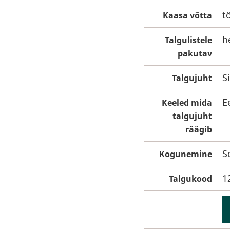
t
Kaasa võtta
h
Talgulistele
pakutav
S
Talgujuht
E
Keeled mida
talgujuht
räägib
S
Kogunemine
1
Talgukood