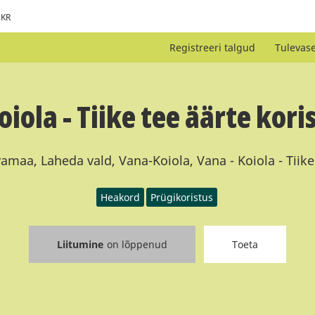
KR
Registreeri talgud
Tulevas
iola - Tiike tee äärte kor
amaa, Laheda vald, Vana-Koiola, Vana - Koiola - Tiike
Heakord
Prügikoristus
Liitumine
on lõppenud
Toeta