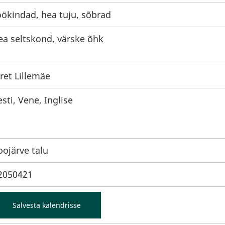
öökindad, hea tuju, sõbrad
ea seltskond, värske õhk
iret Lillemäe
esti, Vene, Inglise
oojärve talu
2050421
Salvesta kalendrisse