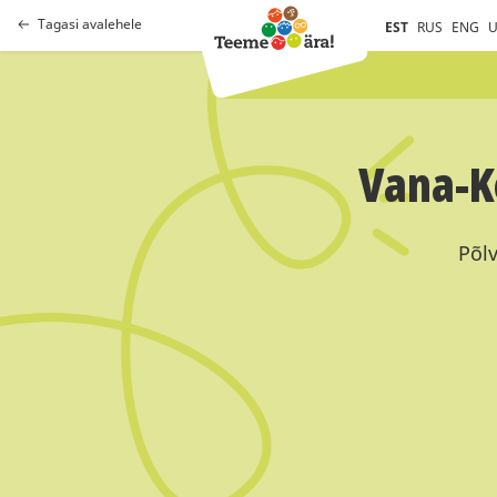
Tagasi avalehele
EST
RUS
ENG
U
Vana-Ko
Põlv