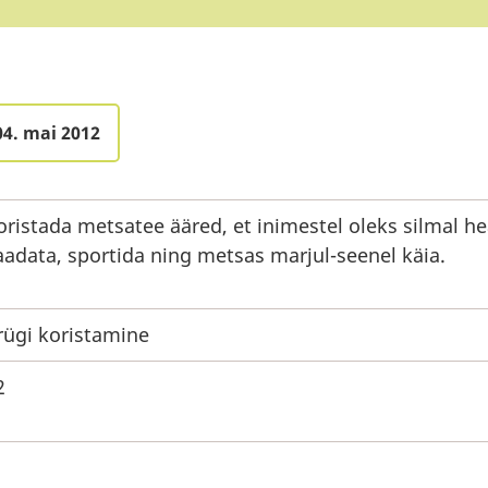
04. mai 2012
oristada metsatee ääred, et inimestel oleks silmal h
aadata, sportida ning metsas marjul-seenel käia.
rügi koristamine
2