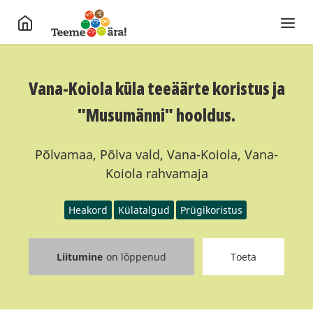
Vana-Koiola küla teeäärte koristus ja
"Musumänni" hooldus.
Põlvamaa, Põlva vald, Vana-Koiola, Vana-
Koiola rahvamaja
Heakord
Külatalgud
Prügikoristus
Liitumine
on lõppenud
Toeta