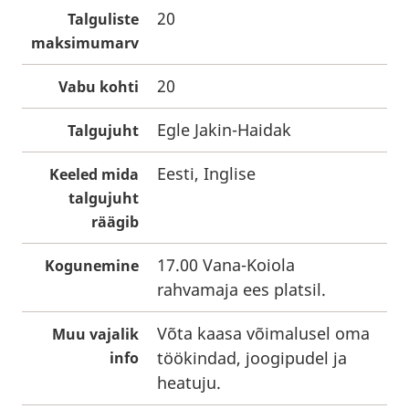
20
Talguliste
maksimumarv
20
Vabu kohti
Egle Jakin-Haidak
Talgujuht
Eesti, Inglise
Keeled mida
talgujuht
räägib
17.00 Vana-Koiola
Kogunemine
rahvamaja ees platsil.
Võta kaasa võimalusel oma
Muu vajalik
töökindad, joogipudel ja
info
heatuju.