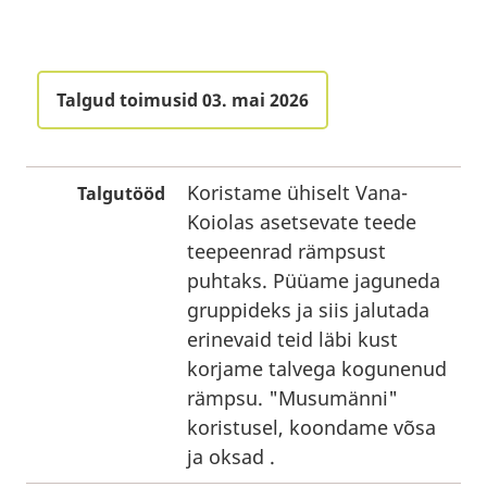
Talgud toimusid 03. mai 2026
Koristame ühiselt Vana-
Talgutööd
Koiolas asetsevate teede
teepeenrad rämpsust
puhtaks. Püüame jaguneda
gruppideks ja siis jalutada
erinevaid teid läbi kust
korjame talvega kogunenud
rämpsu. "Musumänni"
koristusel, koondame võsa
ja oksad .