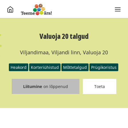
Valuoja 20 talgud
Viljandimaa, Viljandi linn, Valuoja 20
Heakord
Korteriühistud
Mõttetalgud
Prügikoristus
Liitumine
on lõppenud
Toeta