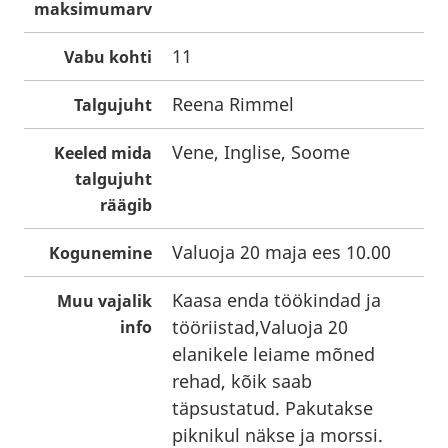
maksimumarv
11
Vabu kohti
Reena Rimmel
Talgujuht
Vene, Inglise, Soome
Keeled mida
talgujuht
räägib
Valuoja 20 maja ees 10.00
Kogunemine
Kaasa enda töökindad ja
Muu vajalik
tööriistad,Valuoja 20
info
elanikele leiame mõned
rehad, kõik saab
täpsustatud. Pakutakse
piknikul näkse ja morssi.