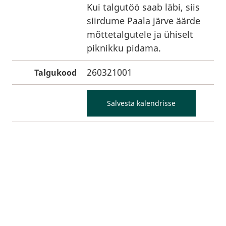
Kui talgutöö saab läbi, siis
siirdume Paala järve äärde
mõttetalgutele ja ühiselt
piknikku pidama.
260321001
Talgukood
Salvesta kalendrisse