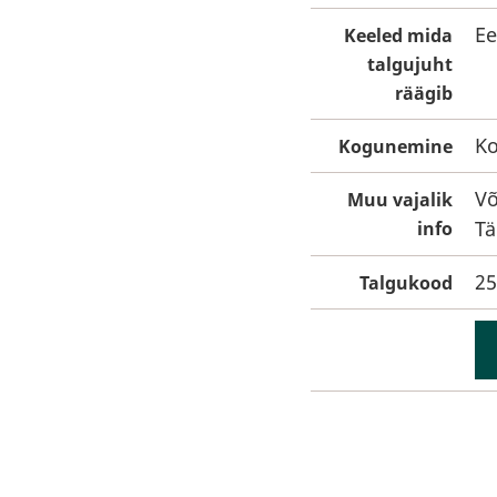
Ee
Keeled mida
talgujuht
räägib
Ko
Kogunemine
Võ
Muu vajalik
Tä
info
25
Talgukood