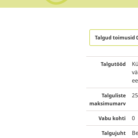
Talgud toimusid 
Kü
Talgutööd
vä
e
25
Talguliste
maksimumarv
0
Vabu kohti
Be
Talgujuht