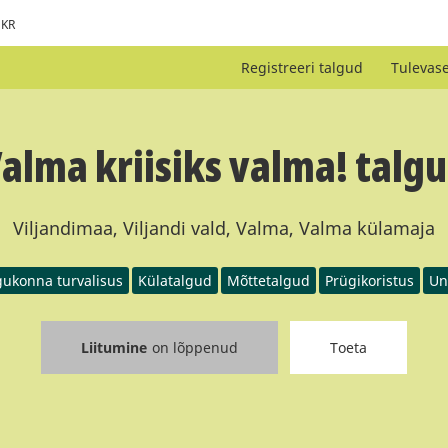
KR
Registreeri talgud
Tulevas
alma kriisiks valma! talg
Viljandimaa, Viljandi vald, Valma, Valma külamaja
ukonna turvalisus
Külatalgud
Mõttetalgud
Prügikoristus
Un
Liitumine
on lõppenud
Toeta