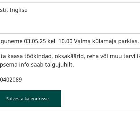
sti, Inglise
guneme 03.05.25 kell 10.00 Valma külamaja parklas.
ta kaasa töökindad, oksakäärid, reha või muu tarvili
psema info saab talgujuhilt.
0402089
Salvesta kalendrisse