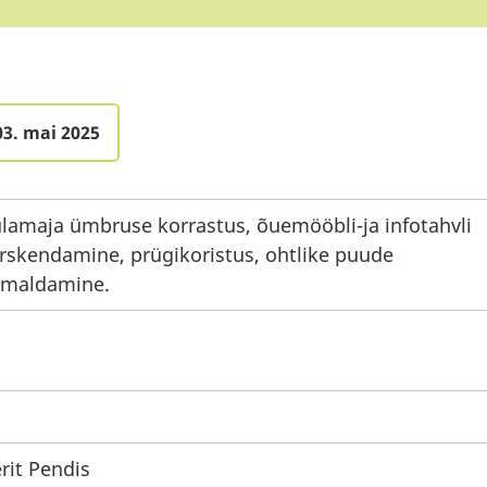
03. mai 2025
lamaja ümbruse korrastus, õuemööbli-ja infotahvli
rskendamine, prügikoristus, ohtlike puude
emaldamine.
rit Pendis