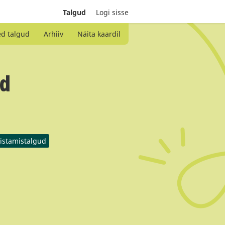
Talgud
Logi sisse
ed talgud
Arhiiv
Näita kaardil
ud
istamistalgud