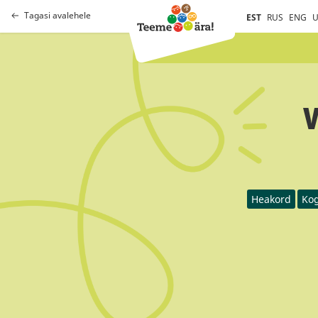
Tagasi avalehele
EST
RUS
ENG
U
V
Heakord
Kog