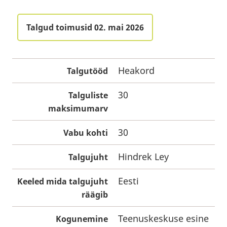
Talgud toimusid 02. mai 2026
Heakord
Talgutööd
30
Talguliste
maksimumarv
30
Vabu kohti
Hindrek Ley
Talgujuht
Eesti
Keeled mida talgujuht
räägib
Teenuskeskuse esine
Kogunemine