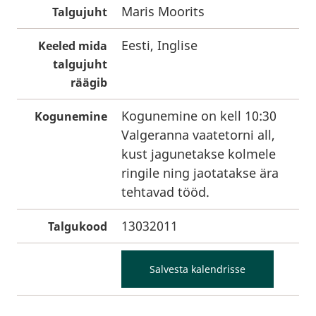
Maris Moorits
Talgujuht
Eesti, Inglise
Keeled mida
talgujuht
räägib
Kogunemine on kell 10:30
Kogunemine
Valgeranna vaatetorni all,
kust jagunetakse kolmele
ringile ning jaotatakse ära
tehtavad tööd.
13032011
Talgukood
Salvesta kalendrisse