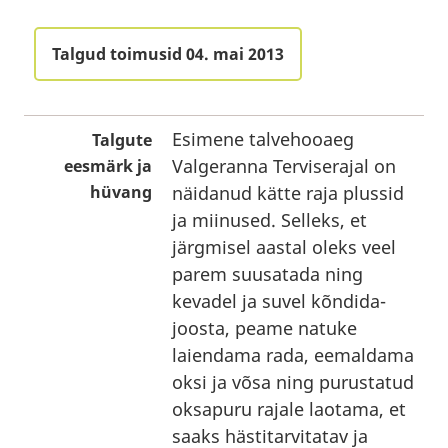
Talgud toimusid 04. mai 2013
Esimene talvehooaeg
Talgute
Valgeranna Terviserajal on
eesmärk ja
hüvang
näidanud kätte raja plussid
ja miinused. Selleks, et
järgmisel aastal oleks veel
parem suusatada ning
kevadel ja suvel kõndida-
joosta, peame natuke
laiendama rada, eemaldama
oksi ja võsa ning purustatud
oksapuru rajale laotama, et
saaks hästitarvitatav ja