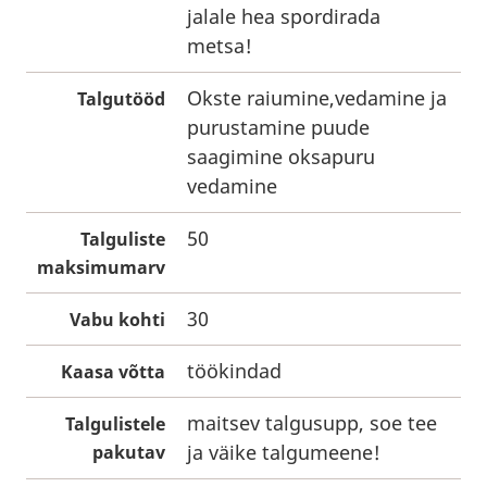
jalale hea spordirada
metsa!
Okste raiumine,vedamine ja
Talgutööd
purustamine puude
saagimine oksapuru
vedamine
50
Talguliste
maksimumarv
30
Vabu kohti
töökindad
Kaasa võtta
maitsev talgusupp, soe tee
Talgulistele
ja väike talgumeene!
pakutav