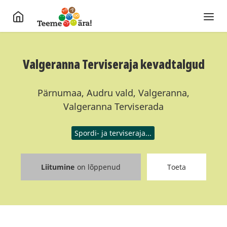
Valgeranna Terviseraja kevadtalgud
Pärnumaa, Audru vald, Valgeranna,
Valgeranna Terviserada
Spordi- ja terviseraja...
Liitumine
on lõppenud
Toeta