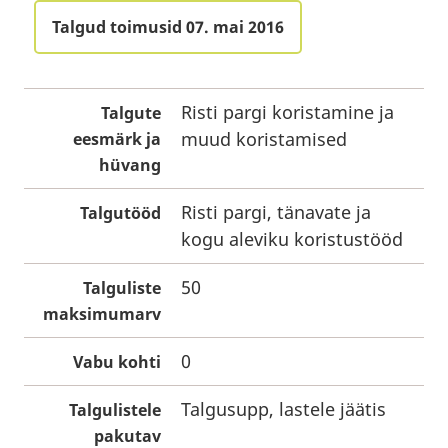
Talgud toimusid 07. mai 2016
Risti pargi koristamine ja
Talgute
muud koristamised
eesmärk ja
hüvang
Risti pargi, tänavate ja
Talgutööd
kogu aleviku koristustööd
50
Talguliste
maksimumarv
0
Vabu kohti
Talgusupp, lastele jäätis
Talgulistele
pakutav