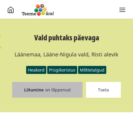
Vald puhtaks päevaga
Läänemaa, Lääne-Nigula vald, Risti alevik
Heakord
Prügikoristus
Mõttetalgud
Liitumine
on lõppenud
Toeta