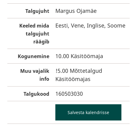
Margus Ojamäe
Talgujuht
Eesti, Vene, Inglise, Soome
Keeled mida
talgujuht
räägib
10.00 Käsitöömaja
Kogunemine
!5.00 Mõttetalgud
Muu vajalik
Käsitöömajas
info
160503030
Talgukood
Salvesta kalendrisse