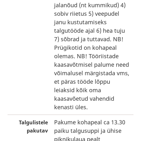
jalanõud (nt kummikud) 4)
sobiv riietus 5) veepudel
janu kustutamiseks
talgutööde ajal 6) hea tuju
7) sõbrad ja tuttavad. NB!
Prügikotid on kohapeal
olemas. NB! Tööriistade
kaasavõtmisel palume need
võimalusel märgistada vms,
et päras tööde lõppu
leiaksid kõik oma
kaasavõetud vahendid
kenasti üles.
Pakume kohapeal ca 13.30
Talgulistele
paiku talgusuppi ja ühise
pakutav
piknikulaua pealt