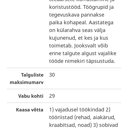
koristustööd. Töögrupid ja
tegevuskava pannakse
paika kohapeal. Aastatega
on külarahva seas välja
kujunenud, et kes ja kus
toimetab. Jooksvalt võib
enne talgute algust vajalike
tööde nimekiri täpsustuda.
30
Talguliste
maksimumarv
29
Vabu kohti
1) vajadusel töökindad 2)
Kaasa võtta
tööriistad (rehad, aiakärud,
kraabitsad, noad) 3) sobivad