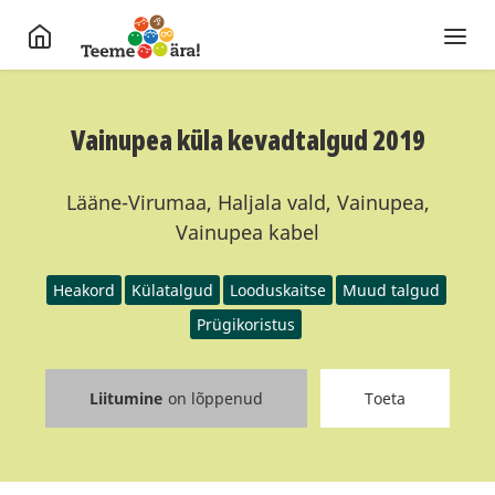
Vainupea küla kevadtalgud 2019
Lääne-Virumaa, Haljala vald, Vainupea,
Vainupea kabel
Heakord
Külatalgud
Looduskaitse
Muud talgud
Prügikoristus
Liitumine
on lõppenud
Toeta