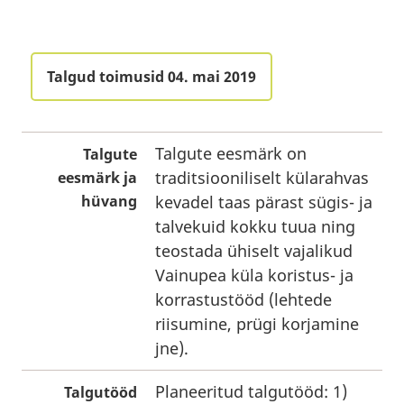
Talgud toimusid 04. mai 2019
Talgute eesmärk on
Talgute
traditsiooniliselt külarahvas
eesmärk ja
hüvang
kevadel taas pärast sügis- ja
talvekuid kokku tuua ning
teostada ühiselt vajalikud
Vainupea küla koristus- ja
korrastustööd (lehtede
riisumine, prügi korjamine
jne).
Planeeritud talgutööd: 1)
Talgutööd