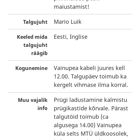
maiustamist!
Mario Luik
Talgujuht
Eesti, Inglise
Keeled mida
talgujuht
räägib
Vainupea kabeli juures kell
Kogunemine
12.00. Talgupäev toimub ka
kergelt vihmase ilma korral.
Prügi ladustamine kalmistu
Muu vajalik
prügikastide kõrvale. Pärast
info
talgutöid toimub (ca
algusega 14.00) Vainupea
küla selts MTÜ üldkoosolek,