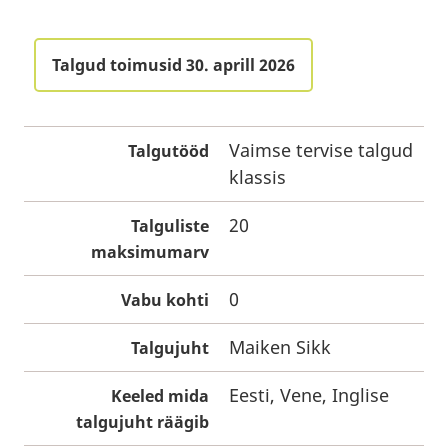
Talgud toimusid 30. aprill 2026
Vaimse tervise talgud
Talgutööd
klassis
20
Talguliste
maksimumarv
0
Vabu kohti
Maiken Sikk
Talgujuht
Eesti, Vene, Inglise
Keeled mida
talgujuht räägib