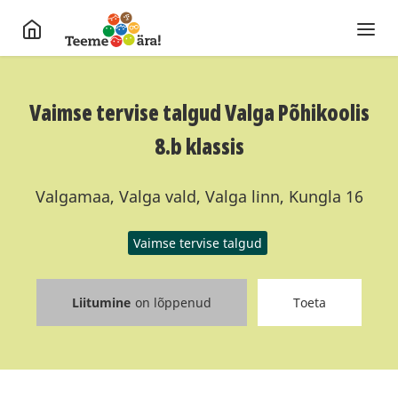
Vaimse tervise talgud Valga Põhikoolis
8.b klassis
Valgamaa, Valga vald, Valga linn, Kungla 16
Vaimse tervise talgud
Liitumine
on lõppenud
Toeta