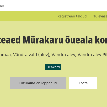
KR
Registreeri talgud
Tulevas
teaed Mürakaru õueala ko
umaa, Vändra vald (alev), Vändra alev, Vändra alev Pi
Heakord
Liitumine
on lõppenud
Toeta