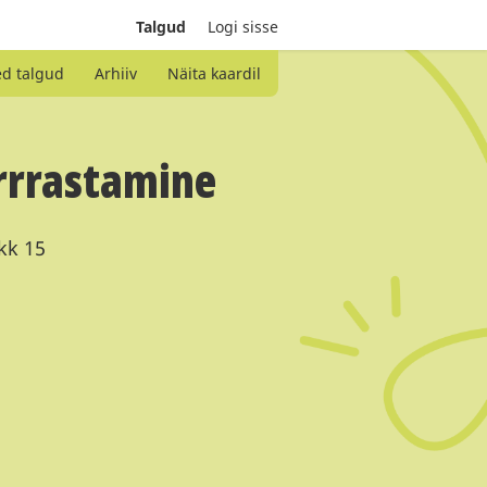
Talgud
Logi sisse
ed talgud
Arhiiv
Näita kaardil
rrrastamine
kk 15