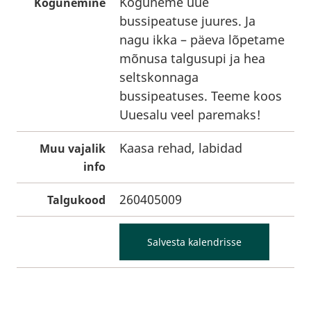
Koguneme uue
Kogunemine
bussipeatuse juures. Ja
nagu ikka – päeva lõpetame
mõnusa talgusupi ja hea
seltskonnaga
bussipeatuses. Teeme koos
Uuesalu veel paremaks!
Kaasa rehad, labidad
Muu vajalik
info
260405009
Talgukood
Salvesta kalendrisse