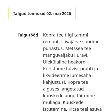
Talgud toimusid 02. mai 2026
Kopra tee tiigi tammi
Talgutööd
remont, Liivajärve suudme
puhastus, Metssea tee
mänguväljaku iluravi,
Ülekülaline heakord –
Koristame talvist prahti ja
likvideerime lumesaha
kahjustusi, Kopra tee
alguses langetatud
kuuskede augu täitmine
mullaga. Kuuskede
istutamine, Kitse teel asuva