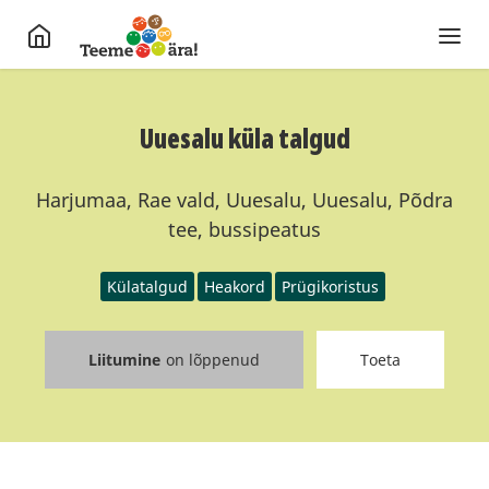
Uuesalu küla talgud
Harjumaa, Rae vald, Uuesalu, Uuesalu, Põdra
tee, bussipeatus
Külatalgud
Heakord
Prügikoristus
Liitumine
on lõppenud
Toeta