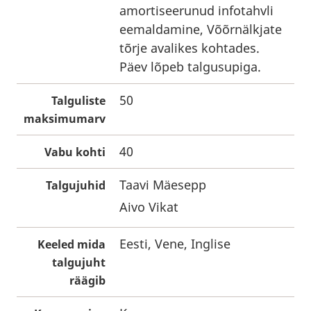
amortiseerunud infotahvli
eemaldamine, Võõrnälkjate
tõrje avalikes kohtades.
Päev lõpeb talgusupiga.
50
Talguliste
maksimumarv
40
Vabu kohti
Taavi Mäesepp
Talgujuhid
Aivo Vikat
Eesti, Vene, Inglise
Keeled mida
talgujuht
räägib