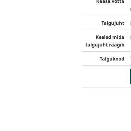
Kaasa võtta
Talgujuht
Keeled mida
talgujuht räägib
Talgukood