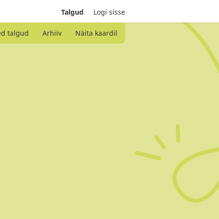
Talgud
Logi sisse
ed talgud
Arhiiv
Näita kaardil