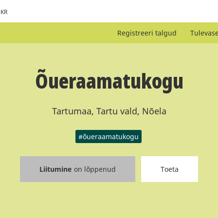
KR
Registreeri talgud
Tulevas
Õueraamatukogu
Tartumaa, Tartu vald, Nõela
#õueraamatukogu
Liitumine
on lõppenud
Toeta