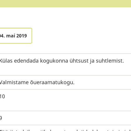
04. mai 2019
Külas edendada kogukonna ühtsust ja suhtlemist.
Valmistame õueraamatukogu.
10
9