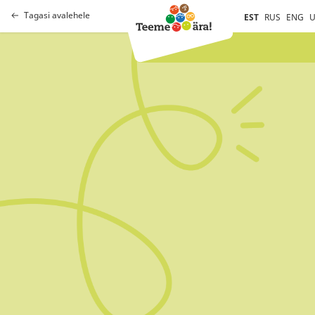
Tagasi avalehele
EST
RUS
ENG
U