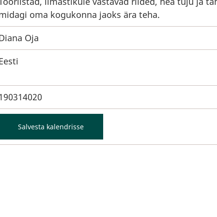
Tööriistad, ilmastikule vastavad riided, hea tuju ja ta
midagi oma kogukonna jaoks ära teha.
Diana Oja
Eesti
190314020
Salvesta kalendrisse