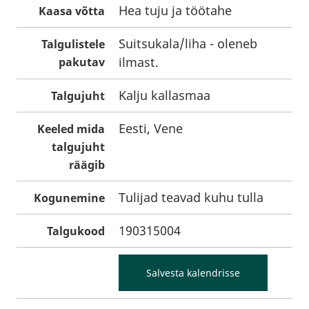
Hea tuju ja töötahe
Kaasa võtta
Suitsukala/liha - oleneb
Talgulistele
ilmast.
pakutav
Kalju kallasmaa
Talgujuht
Eesti, Vene
Keeled mida
talgujuht
räägib
Tulijad teavad kuhu tulla
Kogunemine
190315004
Talgukood
Salvesta kalendrisse