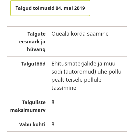
Talgud toimusid 04. mai 2019
Õueala korda saamine
Talgute
eesmärk ja
hüvang
Ehitusmaterjalide ja muu
Talgutööd
sodi (autoromud) ühe põllu
pealt teisele põllule
tassimine
8
Talguliste
maksimumarv
8
Vabu kohti