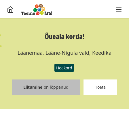
Õueala korda!
Läänemaa, Lääne-Nigula vald, Keedika
Heakord
Liitumine
on lõppenud
Toeta