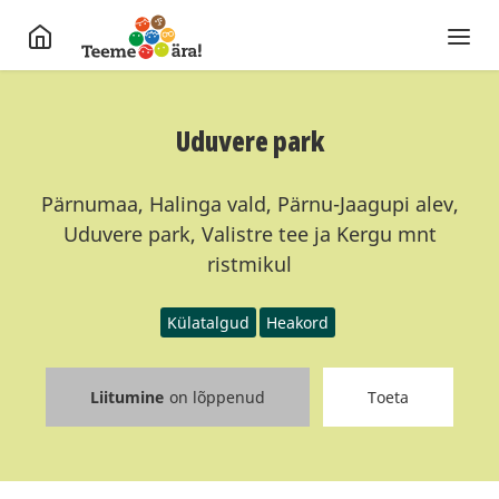
Uduvere park
Pärnumaa, Halinga vald, Pärnu-Jaagupi alev,
Uduvere park, Valistre tee ja Kergu mnt
ristmikul
Külatalgud
Heakord
Liitumine
on lõppenud
Toeta