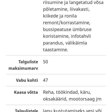
riisumine ja langetatud võsa
põletamine, liivakasti,
kiikede ja ronila
remont/korrastamine,
bussipeatuse ümbruse
koristamine, infotahvli
parandus, välikäimla
taastamine.
50
Talguliste
maksimumarv
47
Vabu kohti
Reha, töökindad, käru,
Kaasa võtta
oksakäärid, mootorsaag jm
Janu kustutamiseks vesi või
Talgulistele