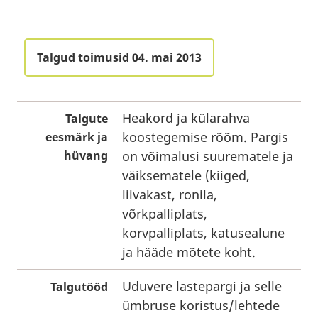
Talgud toimusid 04. mai 2013
Heakord ja külarahva
Talgute
koostegemise rõõm. Pargis
eesmärk ja
hüvang
on võimalusi suurematele ja
väiksematele (kiiged,
liivakast, ronila,
võrkpalliplats,
korvpalliplats, katusealune
ja hääde mõtete koht.
Uduvere lastepargi ja selle
Talgutööd
ümbruse koristus/lehtede