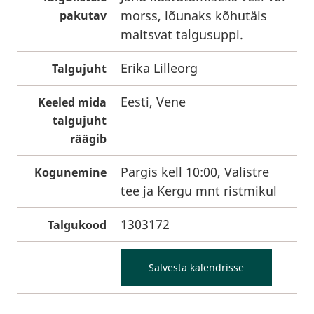
morss, lõunaks kõhutäis
pakutav
maitsvat talgusuppi.
Erika Lilleorg
Talgujuht
Eesti, Vene
Keeled mida
talgujuht
räägib
Pargis kell 10:00, Valistre
Kogunemine
tee ja Kergu mnt ristmikul
1303172
Talgukood
Salvesta kalendrisse