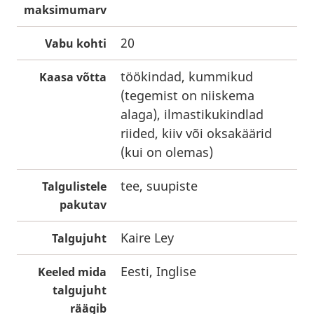
maksimumarv
20
Vabu kohti
töökindad, kummikud
Kaasa võtta
(tegemist on niiskema
alaga), ilmastikukindlad
riided, kiiv või oksakäärid
(kui on olemas)
tee, suupiste
Talgulistele
pakutav
Kaire Ley
Talgujuht
Eesti, Inglise
Keeled mida
talgujuht
räägib