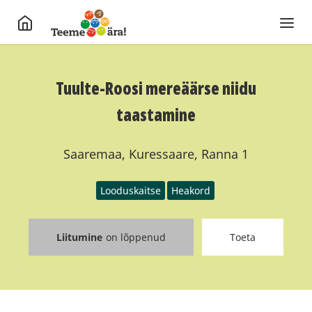
Tuulte-Roosi mereäärse niidu
taastamine
Saaremaa, Kuressaare, Ranna 1
Looduskaitse
Heakord
Liitumine
on lõppenud
Toeta