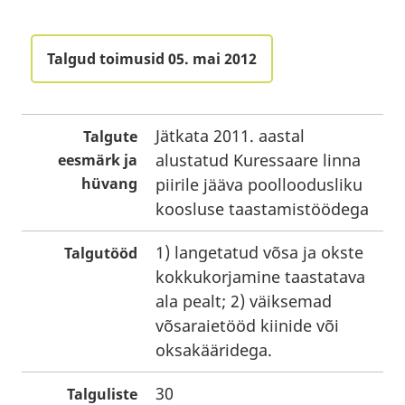
Talgud toimusid 05. mai 2012
Jätkata 2011. aastal
Talgute
alustatud Kuressaare linna
eesmärk ja
hüvang
piirile jääva poolloodusliku
koosluse taastamistöödega
1) langetatud võsa ja okste
Talgutööd
kokkukorjamine taastatava
ala pealt; 2) väiksemad
võsaraietööd kiinide või
oksakääridega.
30
Talguliste