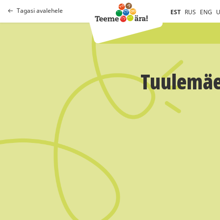
Tagasi avalehele
EST
RUS
ENG
U
Tuulemäe 