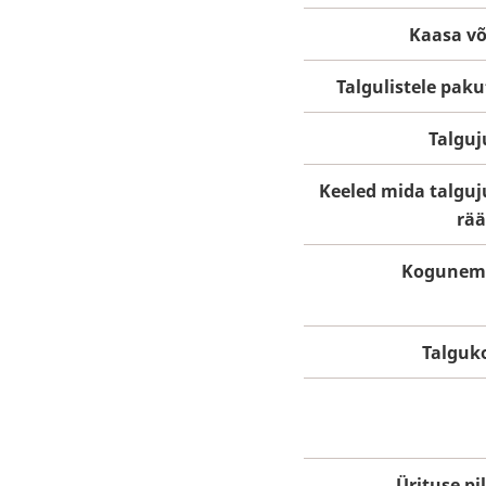
Kaasa võ
Talgulistele pak
Talguj
Keeled mida talguj
rää
Kogunem
Talguk
Ürituse pi