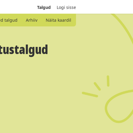
Talgud
Logi sisse
ed talgud
Arhiiv
Näita kaardil
stustalgud