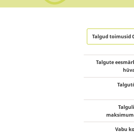
Talgud toimusid 
Talgute eesmärk
hüv
Talgut
Talgul
maksimum
Vabu ko