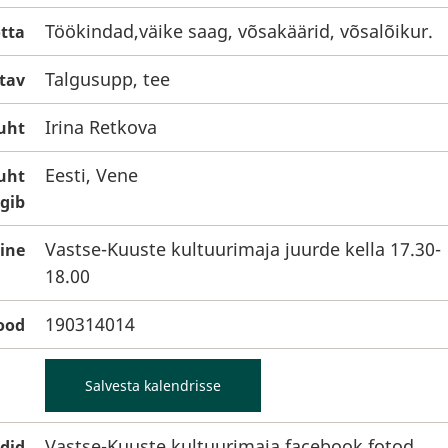
Töökindad,väike saag, võsakäärid, võsalõikur.
tta
Talgusupp, tee
utav
Irina Retkova
uht
Eesti, Vene
uht
gib
Vastse-Kuuste kultuurimaja juurde kella 17.30-
ine
18.00
190314014
ood
Salvesta kalendrisse
Vastse-Kuuste kultuurimaja facebook fotod,
ldid