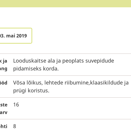
03. mai 2019
Looduskaitse ala ja peoplats suvepidude
 ja
pidamiseks korda.
ang
Võsa lõikus, lehtede riibumine,klaasikildude ja
ööd
prügi koristus.
16
iste
arv
8
hti