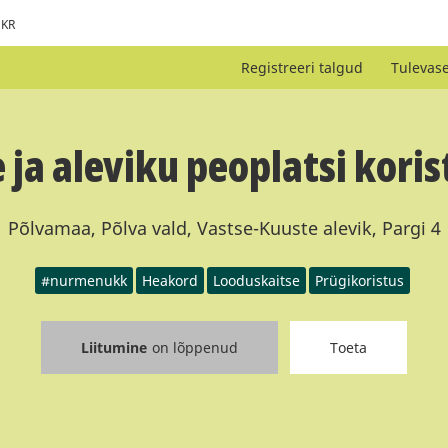
KR
Registreeri talgud
Tulevas
ja aleviku peoplatsi kori
Põlvamaa, Põlva vald, Vastse-Kuuste alevik, Pargi 4
#nurmenukk
Heakord
Looduskaitse
Prügikoristus
Liitumine
on lõppenud
Toeta