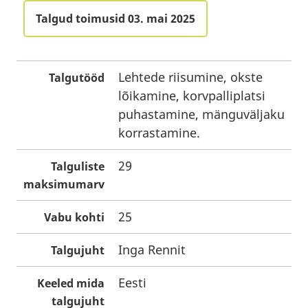
Talgud toimusid 03. mai 2025
Lehtede riisumine, okste
Talgutööd
lõikamine, korvpalliplatsi
puhastamine, mänguväljaku
korrastamine.
29
Talguliste
maksimumarv
25
Vabu kohti
Inga Rennit
Talgujuht
Eesti
Keeled mida
talgujuht