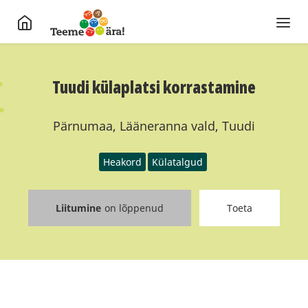
Tuudi külaplatsi korrastamine
Pärnumaa, Lääneranna vald, Tuudi
Heakord
Külatalgud
Liitumine
on lõppenud
Toeta