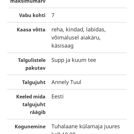
maksimumarv
7
Vabu kohti
reha, kindad, labidas,
Kaasa võtta
võimalusel aiakäru,
käsisaag
Supp ja kuum tee
Talgulistele
pakutav
Annely Tuul
Talgujuht
Eesti
Keeled mida
talgujuht
räägib
Tuhalaane külamaja juures
Kogunemine