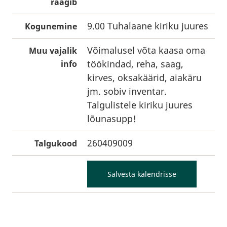
räägib
9.00 Tuhalaane kiriku juures
Kogunemine
Võimalusel võta kaasa oma
Muu vajalik
töökindad, reha, saag,
info
kirves, oksakäärid, aiakäru
jm. sobiv inventar.
Talgulistele kiriku juures
lõunasupp!
260409009
Talgukood
Salvesta kalendrisse