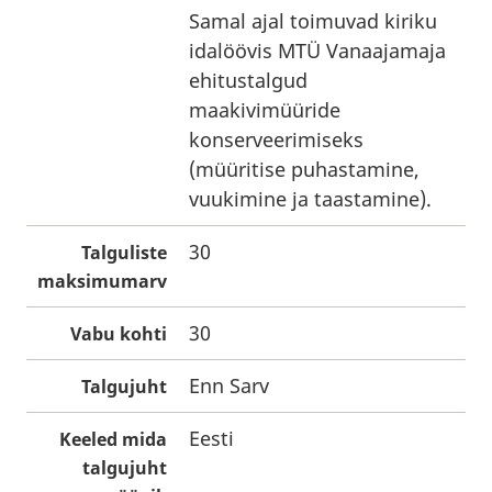
Samal ajal toimuvad kiriku
idalöövis MTÜ Vanaajamaja
ehitustalgud
maakivimüüride
konserveerimiseks
(müüritise puhastamine,
vuukimine ja taastamine).
30
Talguliste
maksimumarv
30
Vabu kohti
Enn Sarv
Talgujuht
Eesti
Keeled mida
talgujuht