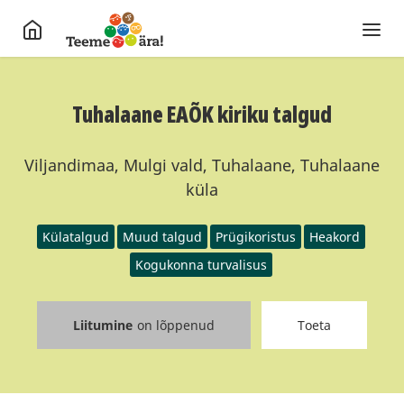
Tuhalaane EAÕK kiriku talgud
Viljandimaa, Mulgi vald, Tuhalaane, Tuhalaane
küla
Külatalgud
Muud talgud
Prügikoristus
Heakord
Kogukonna turvalisus
Liitumine
on lõppenud
Toeta