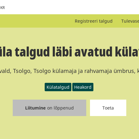
KR
Registreeri talgud
Tulevas
üla talgud läbi avatud kül
vald, Tsolgo, Tsolgo külamaja ja rahvamaja ümbrus,
Külatalgud
Heakord
Liitumine
on lõppenud
Toeta