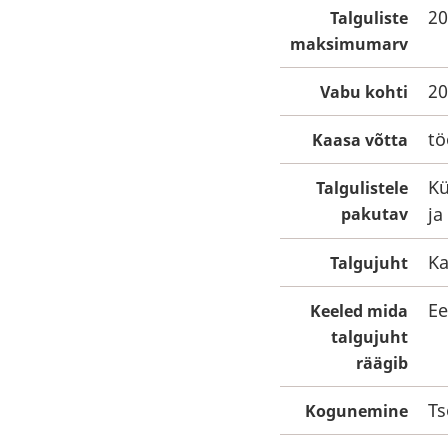
20
Talguliste
maksimumarv
20
Vabu kohti
tö
Kaasa võtta
Kü
Talgulistele
ja
pakutav
Ka
Talgujuht
Ee
Keeled mida
talgujuht
räägib
Ts
Kogunemine