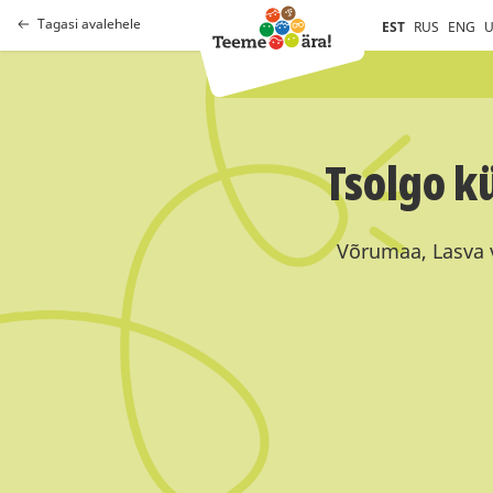
Tagasi avalehele
EST
RUS
ENG
U
Tsolgo k
Võrumaa, Lasva 