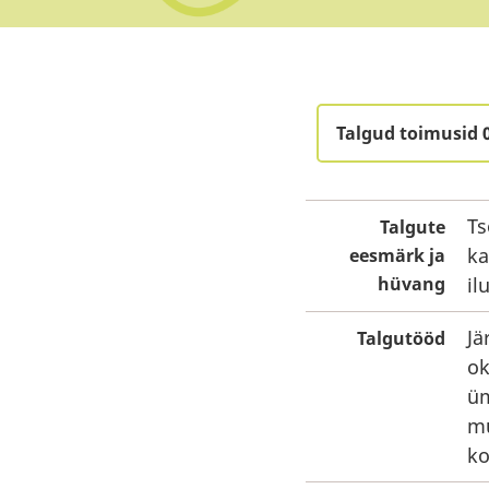
Talgud toimusid 
Ts
Talgute
ka
eesmärk ja
hüvang
il
Jä
Talgutööd
ok
üm
mu
ko