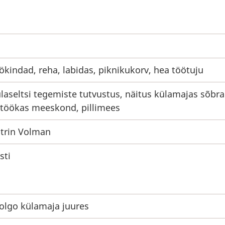
ökindad, reha, labidas, piknikukorv, hea töötuju
laseltsi tegemiste tutvustus, näitus külamajas sõbra
 töökas meeskond, pillimees
trin Volman
sti
olgo külamaja juures