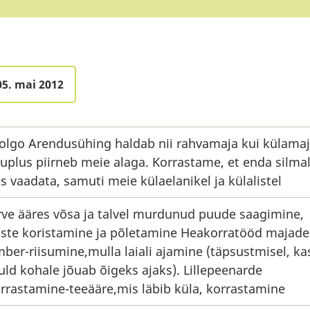
05. mai 2012
olgo Arendusühing haldab nii rahvamaja kui külamaj
uplus piirneb meie alaga. Korrastame, et enda silma
us vaadata, samuti meie külaelanikel ja külalistel
rve ääres võsa ja talvel murdunud puude saagimine,
ste koristamine ja põletamine Heakorratööd majade
ber-riisumine,mulla laiali ajamine (täpsustmisel, ka
ld kohale jõuab õigeks ajaks). Lillepeenarde
rrastamine-teeääre,mis läbib küla, korrastamine