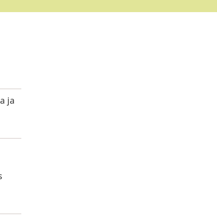
a ja
l
s