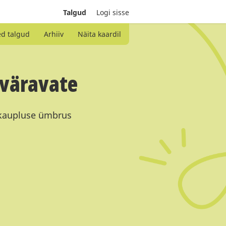
Talgud
Logi sisse
ed talgud
Arhiiv
Näita kaardil
aväravate
 kaupluse ümbrus