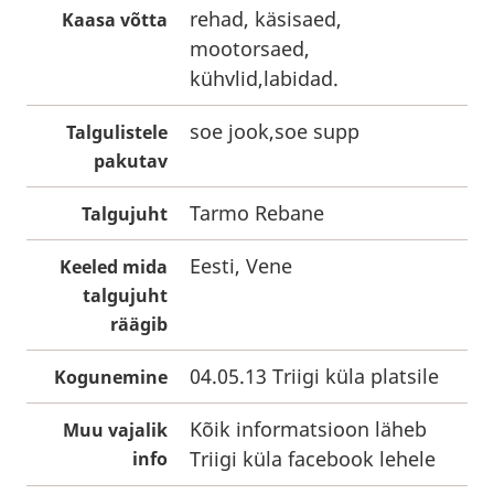
rehad, käsisaed,
Kaasa võtta
mootorsaed,
kühvlid,labidad.
soe jook,soe supp
Talgulistele
pakutav
Tarmo Rebane
Talgujuht
Eesti, Vene
Keeled mida
talgujuht
räägib
04.05.13 Triigi küla platsile
Kogunemine
Kõik informatsioon läheb
Muu vajalik
Triigi küla facebook lehele
info