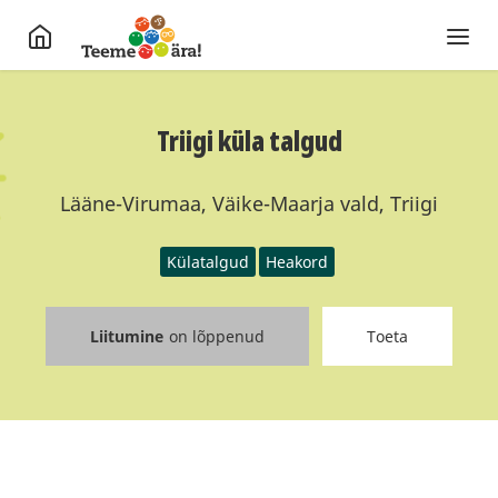
Triigi küla talgud
Lääne-Virumaa, Väike-Maarja vald, Triigi
Külatalgud
Heakord
Liitumine
on lõppenud
Toeta