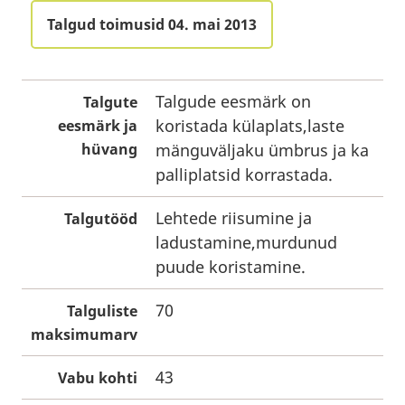
Talgud toimusid 04. mai 2013
Talgude eesmärk on
Talgute
koristada külaplats,laste
eesmärk ja
hüvang
mänguväljaku ümbrus ja ka
palliplatsid korrastada.
Lehtede riisumine ja
Talgutööd
ladustamine,murdunud
puude koristamine.
70
Talguliste
maksimumarv
43
Vabu kohti