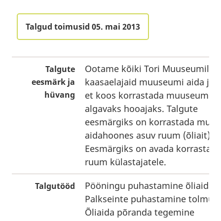
Talgud toimusid 05. mai 2013
Ootame kõiki Tori Muuseumile
Talgute
kaasaelajaid muuseumi aida juu
eesmärk ja
hüvang
et koos korrastada muuseumi ai
algavaks hooajaks. Talgute
eesmärgiks on korrastada muu
aidahoones asuv ruum (õliait).
Eesmärgiks on avada korrastatu
ruum külastajatele.
Pööningu puhastamine õliaida k
Talgutööd
Palkseinte puhastamine tolmust
Õliaida põranda tegemine