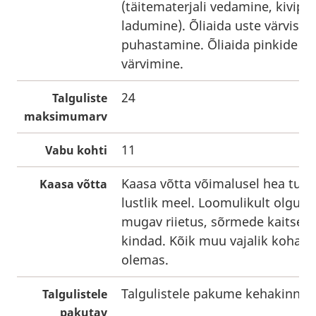
(täitematerjali vedamine, kivipar
ladumine). Õliaida uste värvist
puhastamine. Õliaida pinkide
värvimine.
24
Talguliste
maksimumarv
11
Vabu kohti
Kaasa võtta võimalusel hea tuju 
Kaasa võtta
lustlik meel. Loomulikult olgu se
mugav riietus, sõrmede kaitsek
kindad. Kõik muu vajalik kohape
olemas.
Talgulistele pakume kehakinnitu
Talgulistele
pakutav