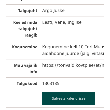
Argo Juske
Talgujuht
Eesti, Vene, Inglise
Keeled mida
talgujuht
räägib
Kogunemine kell 10 Tori Muuse
Kogunemine
aidahoone juurde (jälgi viitasid).
https://torivald.kovtp.ee/et/m
Muu vajalik
info
1303185
Talgukood
Salvesta kalendrisse