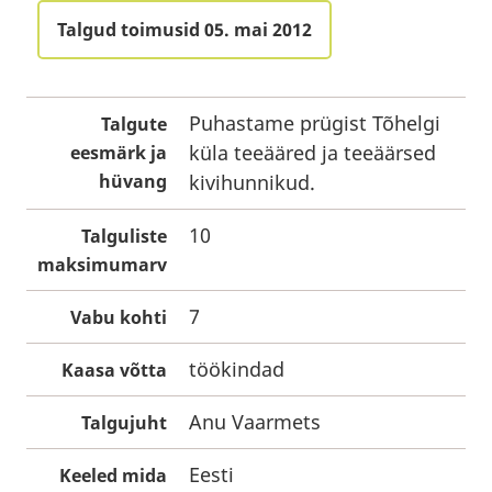
Talgud toimusid 05. mai 2012
Puhastame prügist Tõhelgi
Talgute
küla teeääred ja teeäärsed
eesmärk ja
hüvang
kivihunnikud.
10
Talguliste
maksimumarv
7
Vabu kohti
töökindad
Kaasa võtta
Anu Vaarmets
Talgujuht
Eesti
Keeled mida