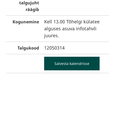
talgujuht
räägib
Kell 13.00 Tõhelgi külatee
Kogunemine
alguses asuva infotahvli
juures.
12050314
Talgukood
Salvesta kalendrisse