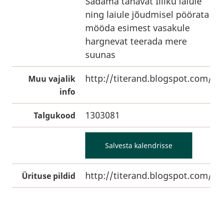
Sadama tänavat Illiku laiule
ning laiule jõudmisel pöörata
mööda esimest vasakule
hargnevat teerada mere
suunas
http://titerand.blogspot.com/
Muu vajalik
info
1303081
Talgukood
Salvesta kalendrisse
http://titerand.blogspot.com/
Ürituse pildid