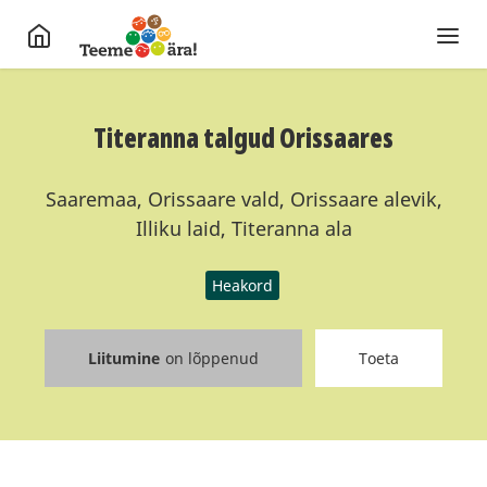
Titeranna talgud Orissaares
Saaremaa, Orissaare vald, Orissaare alevik,
Illiku laid, Titeranna ala
Heakord
Liitumine
on lõppenud
Toeta