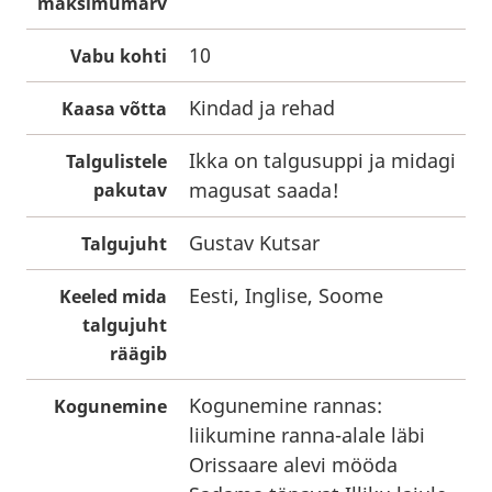
maksimumarv
10
Vabu kohti
Kindad ja rehad
Kaasa võtta
Ikka on talgusuppi ja midagi
Talgulistele
magusat saada!
pakutav
Gustav Kutsar
Talgujuht
Eesti, Inglise, Soome
Keeled mida
talgujuht
räägib
Kogunemine rannas:
Kogunemine
liikumine ranna-alale läbi
Orissaare alevi mööda