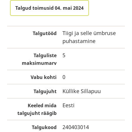
Talgud toimusid 04. mai 2024
Tiigi ja selle ümbruse
Talgutööd
puhastamine
5
Talguliste
maksimumarv
0
Vabu kohti
Küllike Sillapuu
Talgujuht
Eesti
Keeled mida
talgujuht räägib
240403014
Talgukood