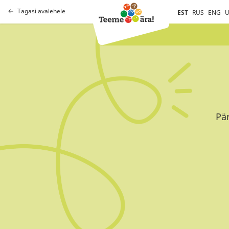
Tagasi avalehele
EST
RUS
ENG
U
Pär