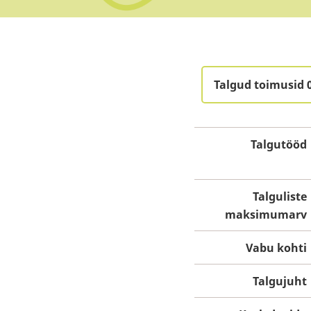
Talgud toimusid 
Talgutööd
Talguliste
maksimumarv
Vabu kohti
Talgujuht