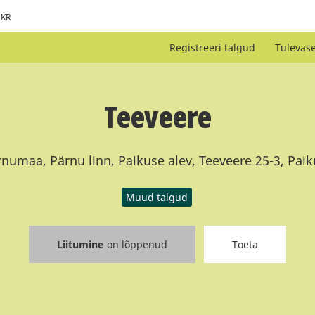
KR
Registreeri talgud
Tulevas
Teeveere
numaa, Pärnu linn, Paikuse alev, Teeveere 25-3, Pai
Muud talgud
Liitumine
on lõppenud
Toeta