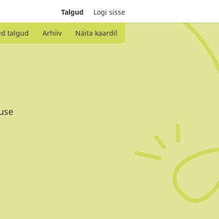
Talgud
Logi sisse
ed talgud
Arhiiv
Näita kaardil
kuse