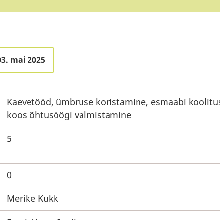
03. mai 2025
Kaevetööd, ümbruse koristamine, esmaabi koolitu
koos õhtusöögi valmistamine
5
0
Merike Kukk