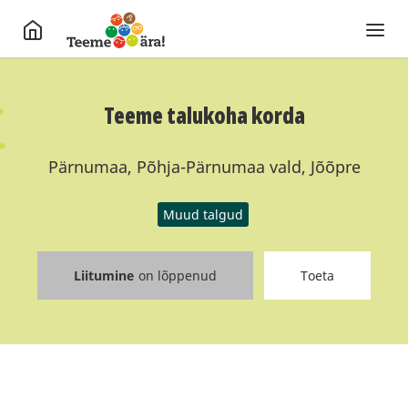
Teeme talukoha korda
Pärnumaa, Põhja-Pärnumaa vald, Jõõpre
Muud talgud
Liitumine
on lõppenud
Toeta