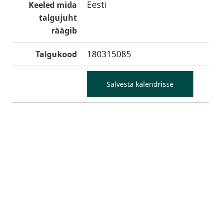
Eesti
Keeled mida
talgujuht
räägib
180315085
Talgukood
Salvesta kalendrisse