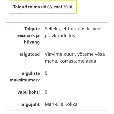
Talgud toimusid 05. mai 2018
Selleks, et talu püsiks veel
Talgute
põlvkondi ilus
eesmärk ja
hüvang
Värvime kuuri, võtame võsa
Talgutööd
maha, korrastame aeda
5
Talguliste
maksimumarv
0
Vabu kohti
Mari-Liis Kokka
Talgujuht