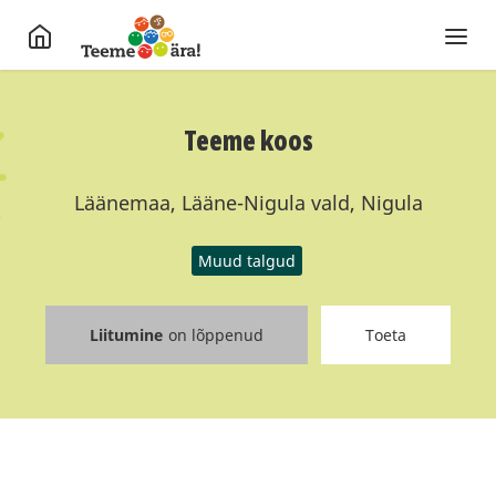
Teeme koos
Läänemaa, Lääne-Nigula vald, Nigula
Muud talgud
Liitumine
on lõppenud
Toeta