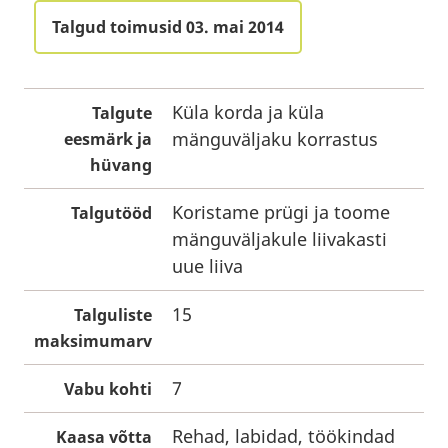
Talgud toimusid 03. mai 2014
Küla korda ja küla
Talgute
mänguväljaku korrastus
eesmärk ja
hüvang
Koristame prügi ja toome
Talgutööd
mänguväljakule liivakasti
uue liiva
15
Talguliste
maksimumarv
7
Vabu kohti
Rehad, labidad, töökindad
Kaasa võtta