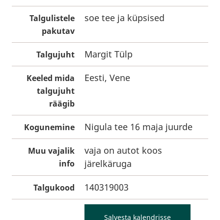
soe tee ja küpsised
Talgulistele
pakutav
Margit Tülp
Talgujuht
Eesti, Vene
Keeled mida
talgujuht
räägib
Nigula tee 16 maja juurde
Kogunemine
vaja on autot koos
Muu vajalik
järelkäruga
info
140319003
Talgukood
Salvesta kalendrisse