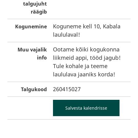
talgujuht
räägib
Koguneme kell 10, Kabala
Kogunemine
laululaval!
Ootame kõiki kogukonna
Muu vajalik
liikmeid appi, tööd jagub!
info
Tule kohale ja teeme
laululava jaaniks korda!
260415027
Talgukood
Salvesta kalendrisse