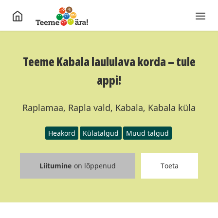
Teeme Kabala laululava korda – tule
appi!
Raplamaa, Rapla vald, Kabala, Kabala küla
Heakord
Külatalgud
Muud talgud
Liitumine
on lõppenud
Toeta