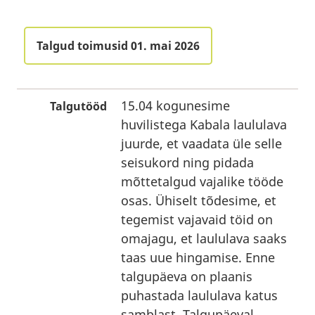
Talgud toimusid 01. mai 2026
15.04 kogunesime
Talgutööd
huvilistega Kabala laululava
juurde, et vaadata üle selle
seisukord ning pidada
mõttetalgud vajalike tööde
osas. Ühiselt tõdesime, et
tegemist vajavaid töid on
omajagu, et laululava saaks
taas uue hingamise. Enne
talgupäeva on plaanis
puhastada laululava katus
samblast. Talgupäeval