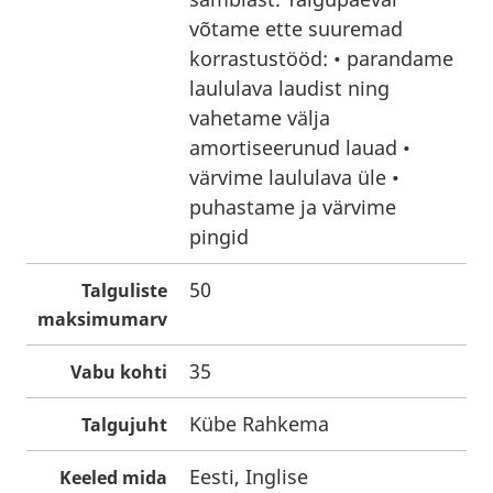
võtame ette suuremad
korrastustööd: • parandame
laululava laudist ning
vahetame välja
amortiseerunud lauad •
värvime laululava üle •
puhastame ja värvime
pingid
50
Talguliste
maksimumarv
35
Vabu kohti
Kübe Rahkema
Talgujuht
Eesti, Inglise
Keeled mida