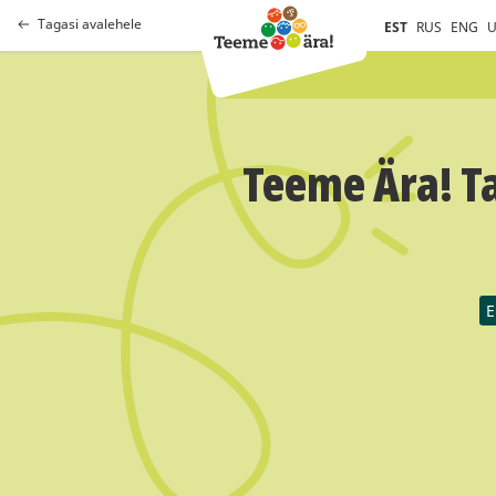
Tagasi avalehele
EST
RUS
ENG
U
Teeme Ära! Ta
E