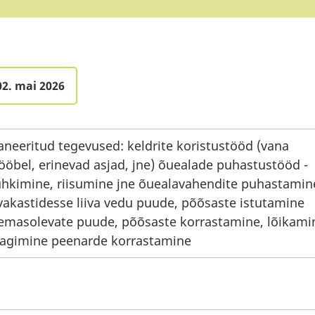
02. mai 2026
aneeritud tegevused: keldrite koristustööd (vana
öbel, erinevad asjad, jne) õuealade puhastustööd -
hkimine, riisumine jne õuealavahendite puhastamin
ivakastidesse liiva vedu puude, põõsaste istutamine
emasolevate puude, põõsaste korrastamine, lõikami
agimine peenarde korrastamine