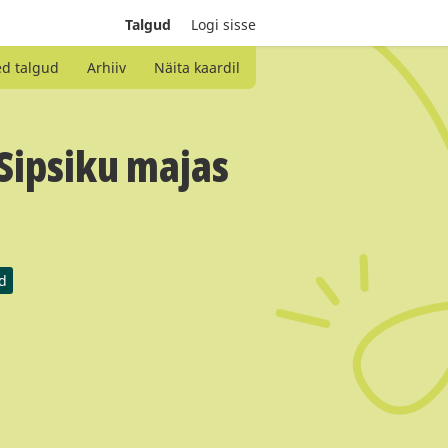
Talgud
Logi sisse
ed talgud
Arhiiv
Näita kaardil
 Sipsiku majas
d