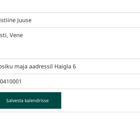
istiine Juuse
sti, Vene
psiku maja aadressil Haigla 6
0410001
Salvesta kalendrisse