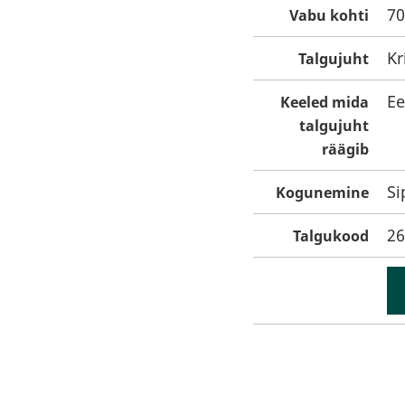
70
Vabu kohti
Kr
Talgujuht
Ee
Keeled mida
talgujuht
räägib
Si
Kogunemine
26
Talgukood