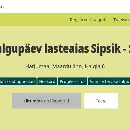
KR
Registreeri talgud
Tulevas
lgupäev lasteaias Sipsik -
Harjumaa, Maardu linn, Haigla 6
lurikkad õppeaiad
Heakord
Prügikoristus
Vaimse tervise talgu
Liitumine
on lõppenud
Toeta