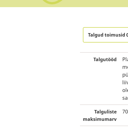
Talgud toimusid 
Pl
Talgutööd
mö
pü
li
ol
sa
70
Talguliste
maksimumarv