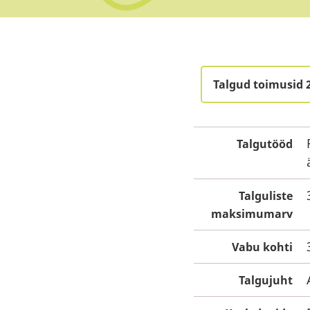
Talgud toimusid 2
Talgutööd
Talguliste
maksimumarv
Vabu kohti
Talgujuht