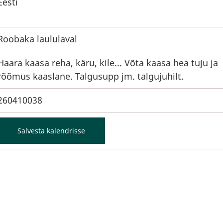
Eesti
Roobaka laululaval
Haara kaasa reha, käru, kile... Võta kaasa hea tuju ja
rõõmus kaaslane. Talgusupp jm. talgujuhilt.
260410038
Salvesta kalendrisse