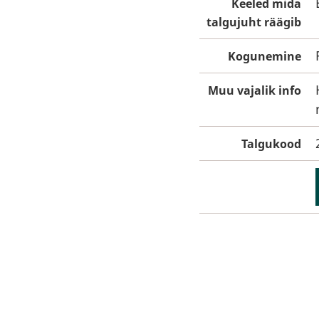
Keeled mida
talgujuht räägib
Kogunemine
Muu vajalik info
Talgukood