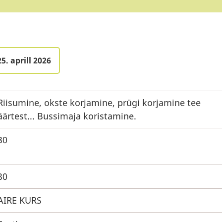
5. aprill 2026
Riisumine, okste korjamine, prügi korjamine tee
äärtest... Bussimaja koristamine.
30
30
AIRE KURS