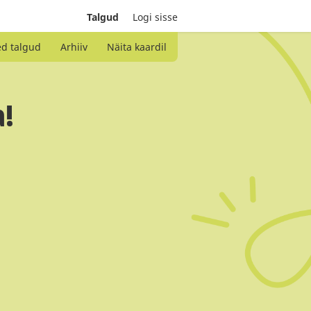
Talgud
Logi sisse
ed talgud
Arhiiv
Näita kaardil
a!