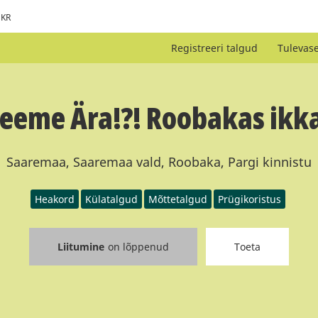
KR
Registreeri talgud
Tulevas
eeme Ära!?! Roobakas ikk
Saaremaa, Saaremaa vald, Roobaka, Pargi kinnistu
Heakord
Külatalgud
Mõttetalgud
Prügikoristus
Liitumine
on lõppenud
Toeta