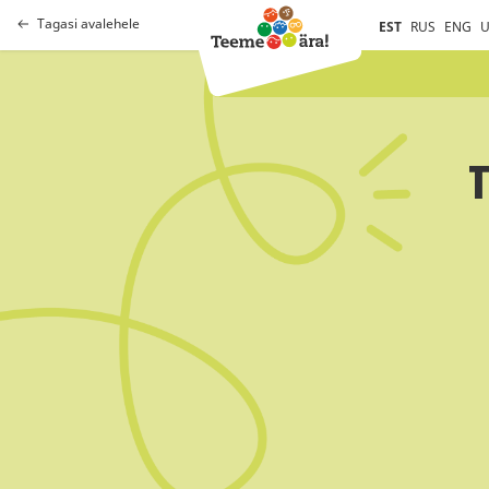
Tagasi avalehele
EST
RUS
ENG
U
T