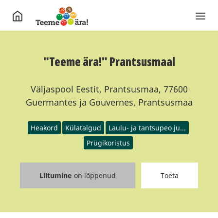
"Teeme ära!" Prantsusmaal
Väljaspool Eestit, Prantsusmaa, 77600
Guermantes ja Gouvernes, Prantsusmaa
Heakord
Külatalgud
Laulu- ja tantsupeo ju...
Prügikoristus
Liitumine
on lõppenud
Toeta