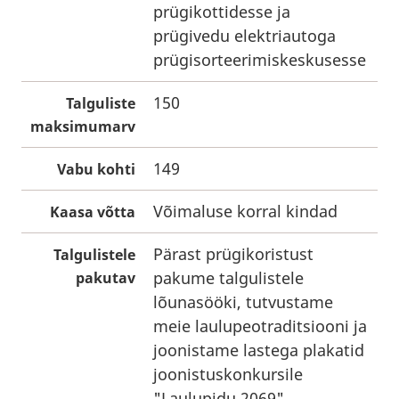
prügikottidesse ja
prügivedu elektriautoga
prügisorteerimiskeskusesse
150
Talguliste
maksimumarv
149
Vabu kohti
Võimaluse korral kindad
Kaasa võtta
Pärast prügikoristust
Talgulistele
pakume talgulistele
pakutav
lõunasööki, tutvustame
meie laulupeotraditsiooni ja
joonistame lastega plakatid
joonistuskonkursile
"Laulupidu 2069"