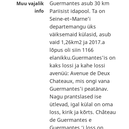
Guermantes asub 30 km
Muu vajalik
Pariisist idapool. Ta on
info
Seine-et–Marne’i
departemangu üks
väiksemaid külasid, asub
vaid 1,26km2 ja 2017.a
lõpus oli siin 1166
elanikku.Guermantes’is on
kaks lossi ja kahe lossi
avenüü: Avenue de Deux
Chateaux, mis ongi vana
Guermantes’i peatänav.
Nagu prantslased ise
ütlevad, igal külal on oma
loss, kirik ja kõrts. Château
de Guermantes e
Guermantes ‘i loss on