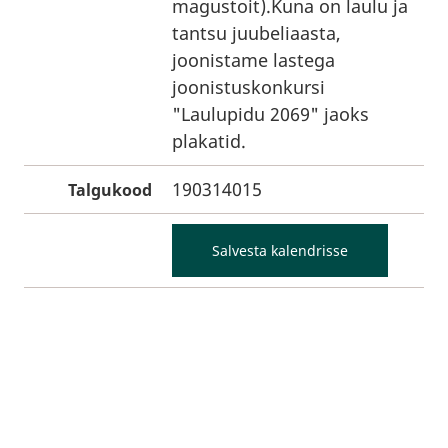
magustoit).Kuna on laulu ja
tantsu juubeliaasta,
joonistame lastega
joonistuskonkursi
"Laulupidu 2069" jaoks
plakatid.
190314015
Talgukood
Salvesta kalendrisse