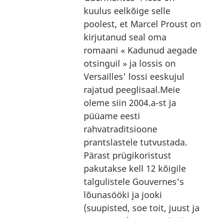
kuulus eelkõige selle
poolest, et Marcel Proust on
kirjutanud seal oma
romaani « Kadunud aegade
otsinguil » ja lossis on
Versailles' lossi eeskujul
rajatud peeglisaal.Meie
oleme siin 2004.a-st ja
püüame eesti
rahvatraditsioone
prantslastele tutvustada.
Pärast prügikoristust
pakutakse kell 12 kõigile
talgulistele Gouvernes's
lõunasööki ja jooki
(suupisted, soe toit, juust ja