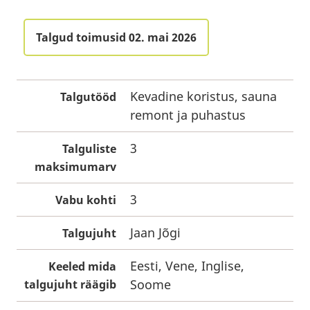
Talgud toimusid 02. mai 2026
Kevadine koristus, sauna
Talgutööd
remont ja puhastus
3
Talguliste
maksimumarv
3
Vabu kohti
Jaan Jõgi
Talgujuht
Eesti, Vene, Inglise,
Keeled mida
Soome
talgujuht räägib