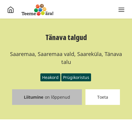
Tänava talgud
Saaremaa, Saaremaa vald, Saareküla, Tänava
talu
Heakord
Prügikoristus
Liitumine
on lõppenud
Toeta