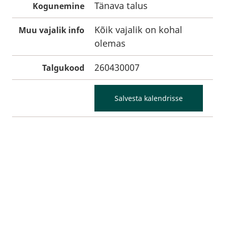
Tänava talus
Kogunemine
Kõik vajalik on kohal
Muu vajalik info
olemas
260430007
Talgukood
Salvesta kalendrisse